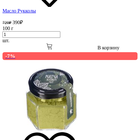
Масло Рукколы
390
₽
720
₽
100 г
шт.
В корзину
-7%