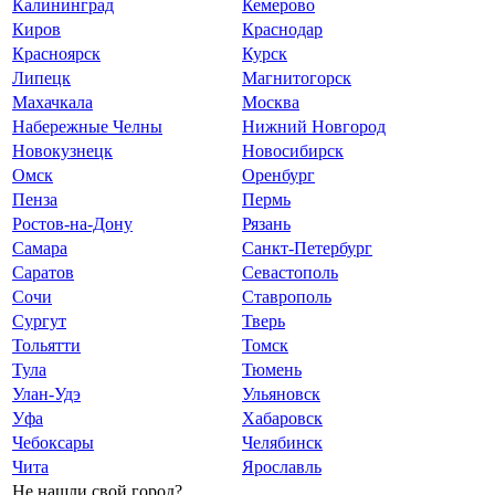
Калининград
Кемерово
Киров
Краснодар
Красноярск
Курск
Липецк
Магнитогорск
Махачкала
Москва
Набережные Челны
Нижний Новгород
Новокузнецк
Новосибирск
Омск
Оренбург
Пенза
Пермь
Ростов-на-Дону
Рязань
Самара
Санкт-Петербург
Саратов
Севастополь
Сочи
Ставрополь
Сургут
Тверь
Тольятти
Томск
Тула
Тюмень
Улан-Удэ
Ульяновск
Уфа
Хабаровск
Чебоксары
Челябинск
Чита
Ярославль
Не нашли свой город?