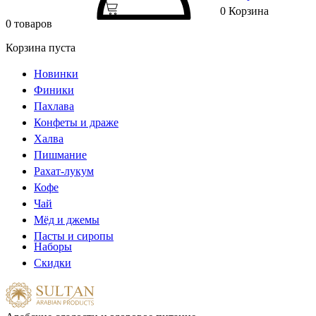
0
Корзина
0 товаров
Корзина пуста
Новинки
Финики
Пахлава
Конфеты и драже
Халва
Пишмание
Рахат-лукум
Кофе
Чай
Мёд и джемы
Пасты и сиропы
Наборы
Скидки