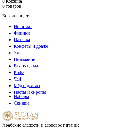
0
Корзина
0 товаров
Корзина пуста
Новинки
Финики
Пахлава
Конфеты и драже
Халва
Пишмание
Рахат-лукум
Кофе
Чай
Мёд и джемы
Пасты и сиропы
Наборы
Скидки
Арабские сладости и здоровое питание