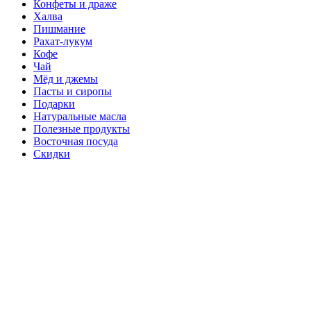
Конфеты и драже
Халва
Пишмание
Рахат-лукум
Кофе
Чай
Мёд и джемы
Пасты и сиропы
Подарки
Натуральные масла
Полезные продукты
Восточная посуда
Скидки