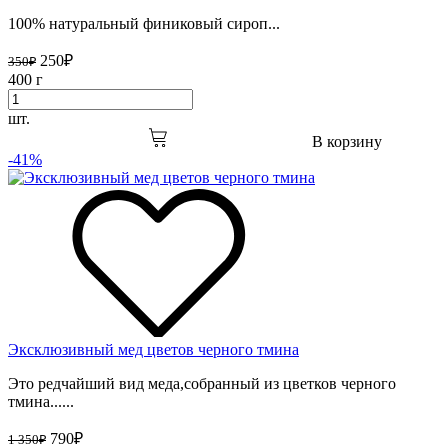
100% натуральный финиковый сироп...
250
₽
350
₽
400 г
шт.
В корзину
-41%
Эксклюзивный мед цветов черного тмина
Это редчайший вид меда,собранный из цветков черного
тмина......
790
₽
1 350
₽