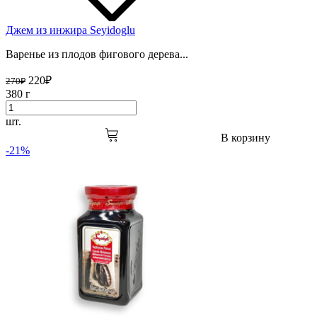
Джем из инжира Seyidoglu
Варенье из плодов фигового дерева...
220
₽
270
₽
380 г
шт.
В корзину
-21%