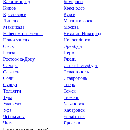
Калининград
Кемерово
Киров
Краснодар
Красноярск
Курск
Липецк
Магнитогорск
Махачкала
Москва
Набережные Челны
Нижний Новгород
Новокузнецк
Новосибирск
Омск
Оренбург
Пенза
Пермь
Ростов-на-Дону
Рязань
Самара
Санкт-Петербург
Саратов
Севастополь
Сочи
Ставрополь
Сургут
Тверь
Тольятти
Томск
Тула
Тюмень
Улан-Удэ
Ульяновск
Уфа
Хабаровск
Чебоксары
Челябинск
Чита
Ярославль
Не нашли свой город?