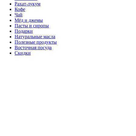
Рахат-лукум
Кофе
Чай
Мёд и джемы
Пасты и сиропы
Подарки
Натуральные масла
Полезные продукты
Восточная посуда
Скидки