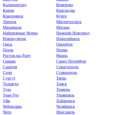
Калининград
Кемерово
Киров
Краснодар
Красноярск
Курск
Липецк
Магнитогорск
Махачкала
Москва
Набережные Челны
Нижний Новгород
Новокузнецк
Новосибирск
Омск
Оренбург
Пенза
Пермь
Ростов-на-Дону
Рязань
Самара
Санкт-Петербург
Саратов
Севастополь
Сочи
Ставрополь
Сургут
Тверь
Тольятти
Томск
Тула
Тюмень
Улан-Удэ
Ульяновск
Уфа
Хабаровск
Чебоксары
Челябинск
Чита
Ярославль