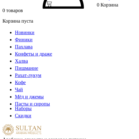
0
Корзина
0 товаров
Корзина пуста
Новинки
Финики
Пахлава
Конфеты и драже
Халва
Пишмание
Рахат-лукум
Кофе
Чай
Мёд и джемы
Пасты и сиропы
Наборы
Скидки