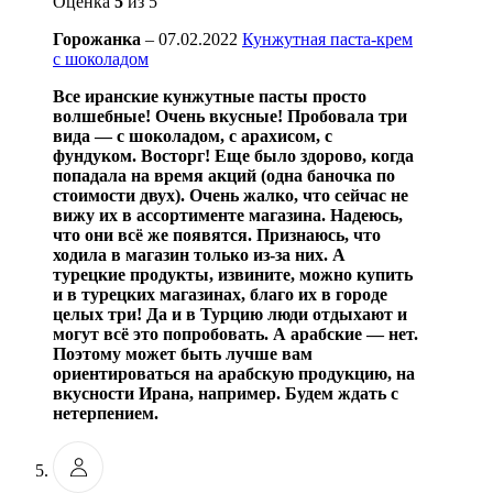
Оценка
5
из 5
Горожанка
–
07.02.2022
Кунжутная паста-крем
с шоколадом
Все иранские кунжутные пасты просто
волшебные! Очень вкусные! Пробовала три
вида — с шоколадом, с арахисом, с
фундуком. Восторг! Еще было здорово, когда
попадала на время акций (одна баночка по
стоимости двух). Очень жалко, что сейчас не
вижу их в ассортименте магазина. Надеюсь,
что они всё же появятся. Признаюсь, что
ходила в магазин только из-за них. А
турецкие продукты, извините, можно купить
и в турецких магазинах, благо их в городе
целых три! Да и в Турцию люди отдыхают и
могут всё это попробовать. А арабские — нет.
Поэтому может быть лучше вам
ориентироваться на арабскую продукцию, на
вкусности Ирана, например. Будем ждать с
нетерпением.