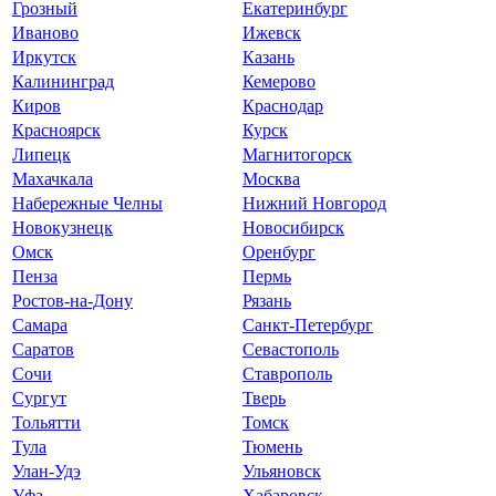
Грозный
Екатеринбург
Иваново
Ижевск
Иркутск
Казань
Калининград
Кемерово
Киров
Краснодар
Красноярск
Курск
Липецк
Магнитогорск
Махачкала
Москва
Набережные Челны
Нижний Новгород
Новокузнецк
Новосибирск
Омск
Оренбург
Пенза
Пермь
Ростов-на-Дону
Рязань
Самара
Санкт-Петербург
Саратов
Севастополь
Сочи
Ставрополь
Сургут
Тверь
Тольятти
Томск
Тула
Тюмень
Улан-Удэ
Ульяновск
Уфа
Хабаровск