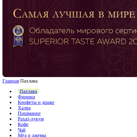
Главная
Пахлава
Пахлава
Финики
Конфеты и драже
Халва
Пишмание
Рахат-лукум
Кофе
Чай
Мёд и джемы