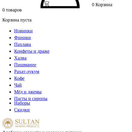
0
Корзина
0 товаров
Корзина пуста
Новинки
Финики
Пахлава
Конфеты и драже
Халва
Пишмание
Рахат-лукум
Кофе
Чай
Мёд и джемы
Пасты и сиропы
Наборы
Скидки