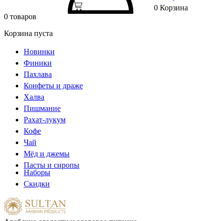
0
Корзина
0 товаров
Корзина пуста
Новинки
Финики
Пахлава
Конфеты и драже
Халва
Пишмание
Рахат-лукум
Кофе
Чай
Мёд и джемы
Пасты и сиропы
Наборы
Скидки