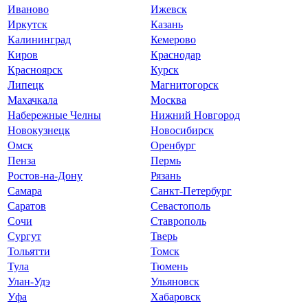
Иваново
Ижевск
Иркутск
Казань
Калининград
Кемерово
Киров
Краснодар
Красноярск
Курск
Липецк
Магнитогорск
Махачкала
Москва
Набережные Челны
Нижний Новгород
Новокузнецк
Новосибирск
Омск
Оренбург
Пенза
Пермь
Ростов-на-Дону
Рязань
Самара
Санкт-Петербург
Саратов
Севастополь
Сочи
Ставрополь
Сургут
Тверь
Тольятти
Томск
Тула
Тюмень
Улан-Удэ
Ульяновск
Уфа
Хабаровск