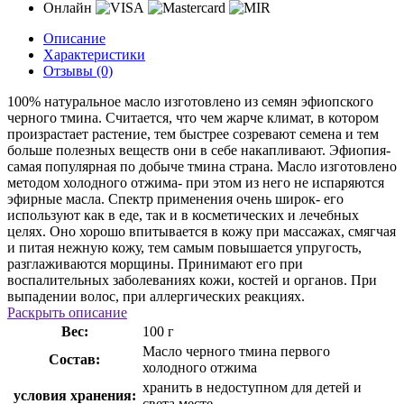
Онлайн
Описание
Характеристики
Отзывы (0)
100% натуральное масло изготовлено из семян эфиопского
черного тмина. Считается, что чем жарче климат, в котором
произрастает растение, тем быстрее созревают семена и тем
больше полезных веществ они в себе накапливают. Эфиопия-
самая популярная по добыче тмина страна. Масло изготовлено
методом холодного отжима- при этом из него не испаряются
эфирные масла. Спектр применения очень широк- его
используют как в еде, так и в косметических и лечебных
целях. Оно хорошо впитывается в кожу при массажах, смягчая
и питая нежную кожу, тем самым повышается упругость,
разглаживаются морщины. Принимают его при
воспалительных заболеваниях кожи, костей и органов. При
выпадении волос, при аллергических реакциях.
Раскрыть описание
Вес:
100 г
Масло черного тмина первого
Состав:
холодного отжима
хранить в недоступном для детей и
условия хранения:
света месте