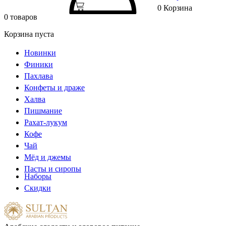
0
Корзина
0 товаров
Корзина пуста
Новинки
Финики
Пахлава
Конфеты и драже
Халва
Пишмание
Рахат-лукум
Кофе
Чай
Мёд и джемы
Пасты и сиропы
Наборы
Скидки