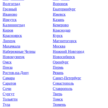
Волгоград
Воронеж
Грозный
Екатеринбург
Иваново
Ижевск
Иркутск
Казань
Калининград
Кемерово
Киров
Краснодар
Красноярск
Курск
Липецк
Магнитогорск
Махачкала
Москва
Набережные Челны
Нижний Новгород
Новокузнецк
Новосибирск
Омск
Оренбург
Пенза
Пермь
Ростов-на-Дону
Рязань
Самара
Санкт-Петербург
Саратов
Севастополь
Сочи
Ставрополь
Сургут
Тверь
Тольятти
Томск
Тула
Тюмень