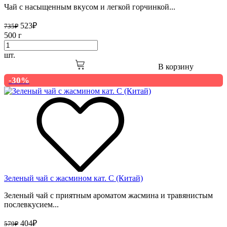
Чай с насыщенным вкусом и легкой горчинкой...
523
₽
735
₽
500 г
шт.
В корзину
-30%
Зеленый чай с жасмином кат. С (Китай)
Зеленый чай с приятным ароматом жасмина и травянистым
послевкусием...
404
₽
579
₽