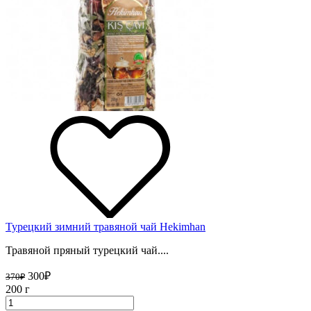
Турецкий зимний травяной чай Hekimhan
Травяной пряный турецкий чай....
300
₽
370
₽
200 г