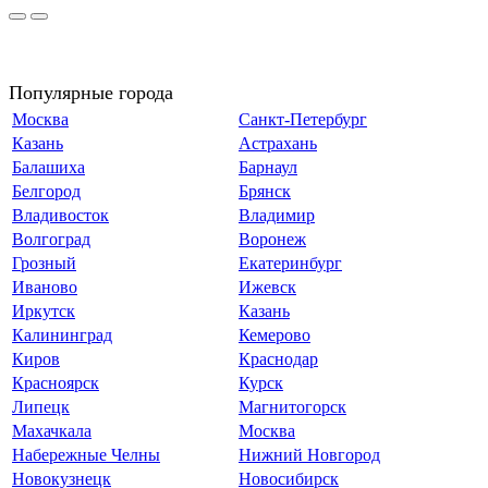
Популярные города
Москва
Санкт-Петербург
Казань
Астрахань
Балашиха
Барнаул
Белгород
Брянск
Владивосток
Владимир
Волгоград
Воронеж
Грозный
Екатеринбург
Иваново
Ижевск
Иркутск
Казань
Калининград
Кемерово
Киров
Краснодар
Красноярск
Курск
Липецк
Магнитогорск
Махачкала
Москва
Набережные Челны
Нижний Новгород
Новокузнецк
Новосибирск