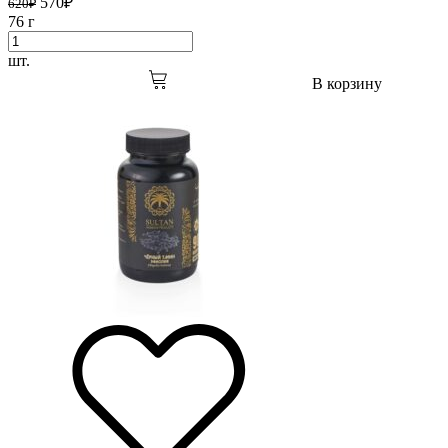
570
₽
620
₽
76 г
шт.
В корзину