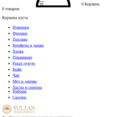
0
Корзина
0 товаров
Корзина пуста
Новинки
Финики
Пахлава
Конфеты и драже
Халва
Пишмание
Рахат-лукум
Кофе
Чай
Мёд и джемы
Пасты и сиропы
Наборы
Скидки