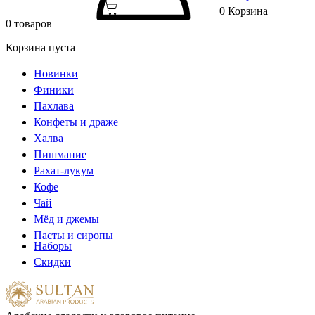
0
Корзина
0 товаров
Корзина пуста
Новинки
Финики
Пахлава
Конфеты и драже
Халва
Пишмание
Рахат-лукум
Кофе
Чай
Мёд и джемы
Пасты и сиропы
Наборы
Скидки