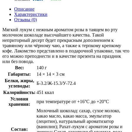
Описание
Характеристики
Отзывы (0)
Мягкий лукум с нежным ароматом розы в таящем во рту
молочном шоколаде высочайшего качества. Такой
неприторный десерт будет прекрасным дополнением к
травяному или чёрному чаю, а также к терпкому крепкому
кофе. Лакомство представлено в подарочной упаковке, так что
его можно преподнести и в качестве презента на праздник
или без повода.
Вес:
140 г
Габариты:
14 × 14 × 3 см
Белки, жиры,
Б-3.2/Ж-15.3/У-72.4
углеводы:
Калорийность:
451 ккал
Условия
при температуре от +16°С до +20°С
хранения:
Молочный шоколад: сахар, сухое молоко,
какао масло, какао масса, эмульгатор
(лецитин), натуральный ароматизатор
(ванилин); Рахат-лукум с ароматом розы и
Состав:
лимона: Сахар, кукурузный крахмал, вода,