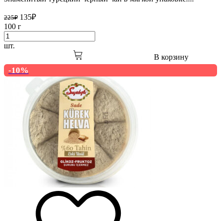
135
₽
225
₽
100 г
шт.
В корзину
-10%