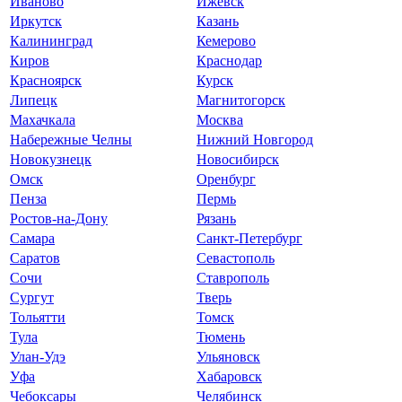
Иваново
Ижевск
Иркутск
Казань
Калининград
Кемерово
Киров
Краснодар
Красноярск
Курск
Липецк
Магнитогорск
Махачкала
Москва
Набережные Челны
Нижний Новгород
Новокузнецк
Новосибирск
Омск
Оренбург
Пенза
Пермь
Ростов-на-Дону
Рязань
Самара
Санкт-Петербург
Саратов
Севастополь
Сочи
Ставрополь
Сургут
Тверь
Тольятти
Томск
Тула
Тюмень
Улан-Удэ
Ульяновск
Уфа
Хабаровск
Чебоксары
Челябинск