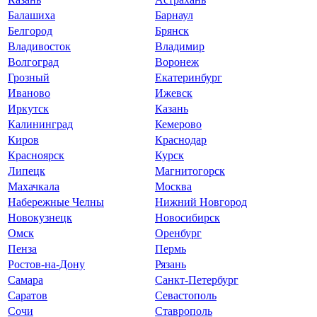
Балашиха
Барнаул
Белгород
Брянск
Владивосток
Владимир
Волгоград
Воронеж
Грозный
Екатеринбург
Иваново
Ижевск
Иркутск
Казань
Калининград
Кемерово
Киров
Краснодар
Красноярск
Курск
Липецк
Магнитогорск
Махачкала
Москва
Набережные Челны
Нижний Новгород
Новокузнецк
Новосибирск
Омск
Оренбург
Пенза
Пермь
Ростов-на-Дону
Рязань
Самара
Санкт-Петербург
Саратов
Севастополь
Сочи
Ставрополь