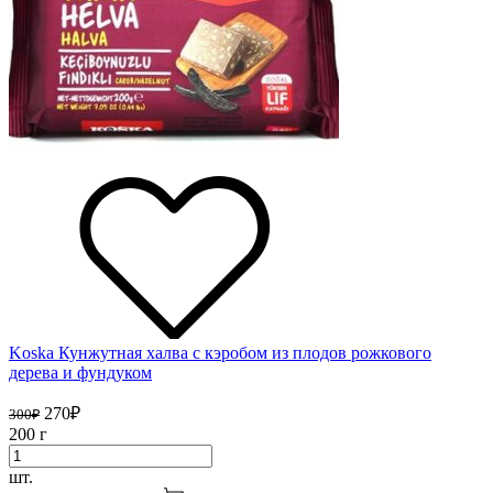
Koska Кунжутная халва с кэробом из плодов рожкового
дерева и фундуком
270
₽
300
₽
200 г
шт.