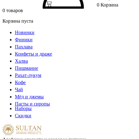
0
Корзина
0 товаров
Корзина пуста
Новинки
Финики
Пахлава
Конфеты и драже
Халва
Пишмание
Рахат-лукум
Кофе
Чай
Мёд и джемы
Пасты и сиропы
Наборы
Скидки