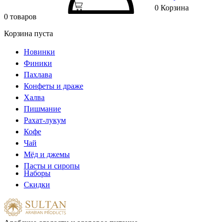
0
Корзина
0 товаров
Корзина пуста
Новинки
Финики
Пахлава
Конфеты и драже
Халва
Пишмание
Рахат-лукум
Кофе
Чай
Мёд и джемы
Пасты и сиропы
Наборы
Скидки