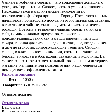
Чайные и кофейные сервизы – это воплощение домашнего
уюта, комфорта, тепла. Cловом, чего-то умиротворяющего.
Несколько веков назад китайские технологии по
изготовлению фарфора пришли в Европу. После того как там
наладилось производство посуды из этого материала, сервизы,
в том числе и чайные, стали предметом аристократической
роскоши. Поэтому в те времена чайный сервиз включал в
себя, помимо главных предметов, множество
дополнительных, таких как: ваза для варенья, пиала для
сахара, тарелка для лимона и для выпечки, поднос для ложек
и другие атрибуты, сопровождающие чаепитие. Сегодня
сервиз, в классическом понимании, состоит из чашек и
блюдец, а иногда в набор входит сахарница и молочник. Вы
можете заказать этот замечательный товар в нашем интернет-
магазине, напишите или позвоните нам, наши менеджеры
помогут вам с оформлением заказа.
Раскрыть описание
Вес:
1050 г
Габариты:
35 × 35 × 8 см
Отзывов пока нет.
Оставить отзыв
Ваш отзыв
Ваша оценка
*