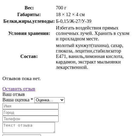
Вес:
700 г
Габариты:
18 × 12 × 4 см
Белки,жиры,углеводы:
Б-0,15/Ж-27/У-39
Избегать воздействия прямых
Условия хранения:
солнечных лучей. Хранить в сухом
и прохладном месте.
молотый кунжут(тахина), сахар,
глюкоза, лецитин,стабилизатор
Состав:
Е471, ваниль,лимонная кислота,
кардамон, экстракт мыльнянки
лекарственной.
Отзывов пока нет.
Оставить отзыв
Ваш отзыв
Ваша оценка
*