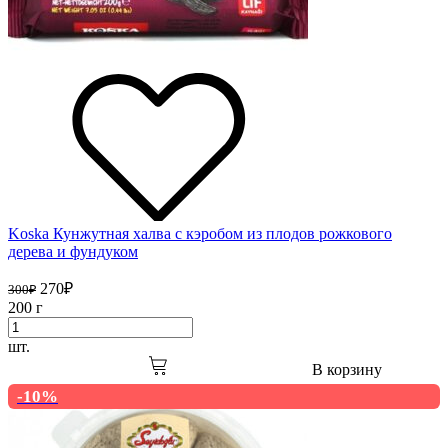
Koska Кунжутная халва с кэробом из плодов рожкового
дерева и фундуком
270
₽
300
₽
200 г
шт.
В корзину
-10%