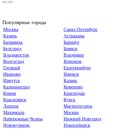
Популярные города
Москва
Санкт-Петербург
Казань
Астрахань
Балашиха
Барнаул
Белгород
Брянск
Владивосток
Владимир
Волгоград
Воронеж
Грозный
Екатеринбург
Иваново
Ижевск
Иркутск
Казань
Калининград
Кемерово
Киров
Краснодар
Красноярск
Курск
Липецк
Магнитогорск
Махачкала
Москва
Набережные Челны
Нижний Новгород
Новокузнецк
Новосибирск