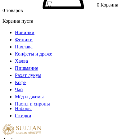
0
Корзина
0 товаров
Корзина пуста
Новинки
Финики
Пахлава
Конфеты и драже
Халва
Пишмание
Рахат-лукум
Кофе
Чай
Мёд и джемы
Пасты и сиропы
Наборы
Скидки