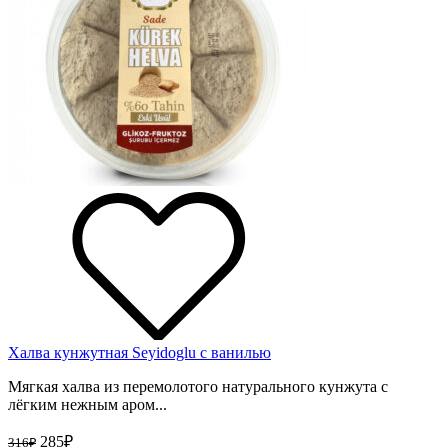
Халва кунжутная Seyidoglu с ванилью
Мягкая халва из перемолотого натурального кунжута с
лёгким нежным аром...
285
₽
316
₽