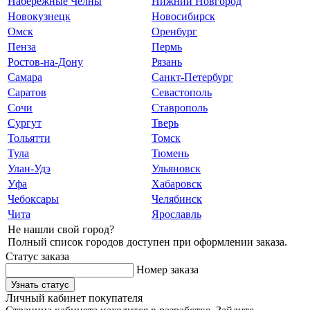
Набережные Челны
Нижний Новгород
Новокузнецк
Новосибирск
Омск
Оренбург
Пенза
Пермь
Ростов-на-Дону
Рязань
Самара
Санкт-Петербург
Саратов
Севастополь
Сочи
Ставрополь
Сургут
Тверь
Тольятти
Томск
Тула
Тюмень
Улан-Удэ
Ульяновск
Уфа
Хабаровск
Чебоксары
Челябинск
Чита
Ярославль
Не нашли свой город?
Полный список городов доступен при оформлении заказа.
Статус заказа
Номер заказа
Узнать статус
Личный кабинет покупателя