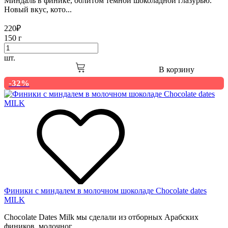
Миндаль в финике, облитом темной шоколадной глазурью.
Новый вкус, кото...
220
₽
150 г
шт.
В корзину
-32%
Финики с миндалем в молочном шоколаде Chocolate dates
MILK
Chocolate Dates Milk мы сделали из отборных Арабских
фиников, молочног...