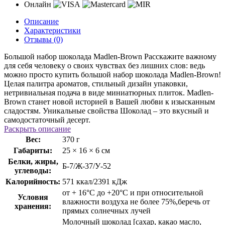
Онлайн
Описание
Характеристики
Отзывы (0)
Большой набор шоколада Madlen-Brown Расскажите важному
для себя человеку о своих чувствах без лишних слов: ведь
можно просто купить большой набор шоколада Madlen-Brown!
Целая палитра ароматов, стильный дизайн упаковки,
нетривиальная подача в виде миниатюрных плиток. Madlen-
Brown станет новой историей в Вашей любви к изысканным
сладостям. Уникальные свойства Шоколад – это вкусный и
самодостаточный десерт.
Раскрыть описание
Вес:
370 г
Габариты:
25 × 16 × 6 см
Белки, жиры,
Б-7/Ж-37/У-52
углеводы:
Калорийность:
571 ккал/2391 кДж
от + 16°С до +20°С и при относительной
Условия
влажности воздуха не более 75%,беречь от
хранения:
прямых солнечных лучей
Молочный шоколад [сахар, какао масло,