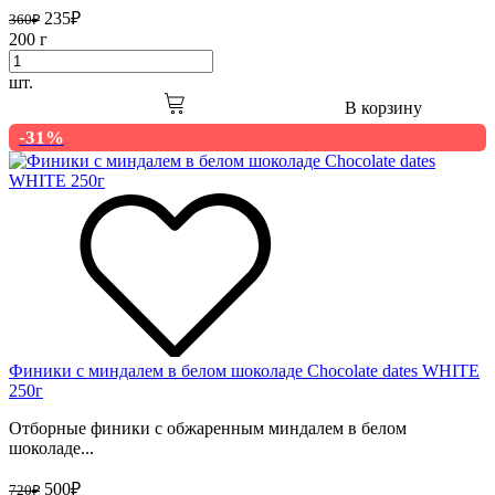
235
₽
360
₽
200 г
шт.
В корзину
-31%
Финики с миндалем в белом шоколаде Chocolate dates WHITE
250г
Отборные финики с обжаренным миндалем в белом
шоколаде...
500
₽
720
₽