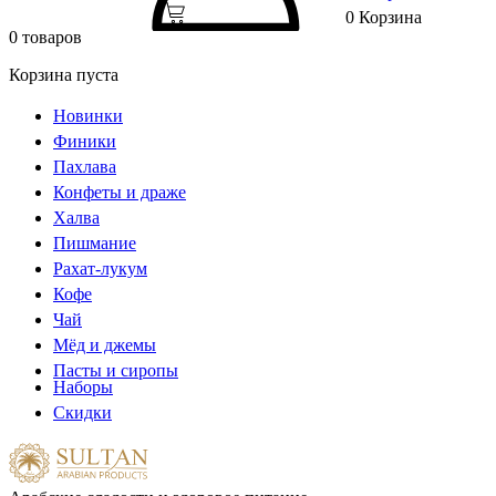
0
Корзина
0 товаров
Корзина пуста
Новинки
Финики
Пахлава
Конфеты и драже
Халва
Пишмание
Рахат-лукум
Кофе
Чай
Мёд и джемы
Пасты и сиропы
Наборы
Скидки